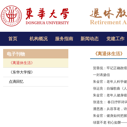
首页
机构概况
服务指南
新闻动态
党建工作
《离退休生活》
电子刊物
《离退休生活》
贺善侃：牢记正确政绩
《东华大学报》
一封表扬信
点滴回忆
朱金官：老年人科学健
张运良：自编歌曲《人
朱金官：老年人健身锻
张道生： 春日抒怀诗
潘恩惠：从容享老，诗
朱金官：健身如何把握“
绿茵不老 初心如磐—