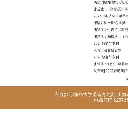
纺语润经纬 教坛守初
张道生：《鹧鸪天》等
2025《离退休生活敬
相濡以沫半世纪 追梦一
张道生：七言诗《紫薇
张道生：杨梅树下（两
2024敬老节专刊
沈青：暮春校园静
2023敬老节专刊
张道生：鸡公山避暑吟
沈百尧||2022夏游川
主办部门:东华大学退管办 地址:上海市
电话号码:6237363